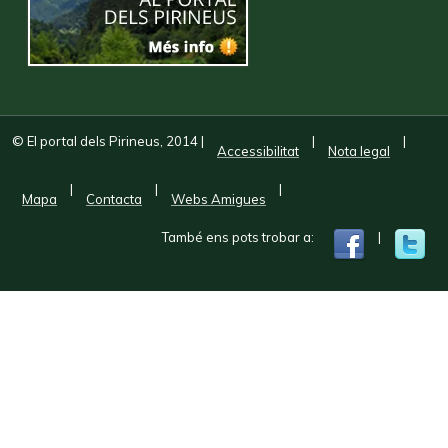
© El portal dels Pirineus, 2014
|
|
|
Accessibilitat
Nota legal
|
|
|
Mapa
Contacta
Webs Amigues
També ens pots trobar a:
|