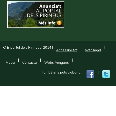
© El portal dels Pirineus, 2014
|
|
|
Accessibilitat
Nota legal
|
|
|
Mapa
Contacta
Webs Amigues
També ens pots trobar a:
|