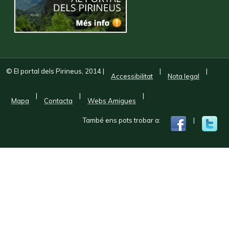
© El portal dels Pirineus, 2014
|
|
|
Accessibilitat
Nota legal
|
|
|
Mapa
Contacta
Webs Amigues
També ens pots trobar a:
|