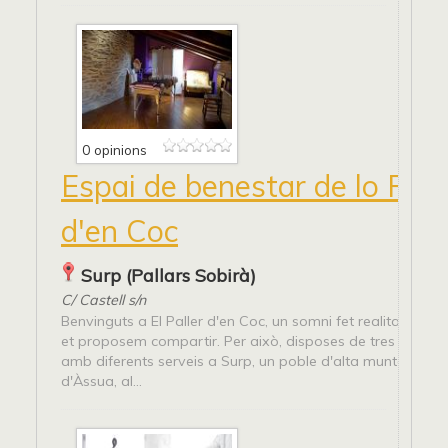
0 opinions
Espai de benestar de lo Pall
d'en Coc
Surp (Pallars Sobirà)
C/ Castell s/n
Benvinguts a El Paller d'en Coc, un somni fet realitat, el no
et proposem compartir. Per això, disposes de tres apart
amb diferents serveis a Surp, un poble d'alta muntanya a l
d'Àssua, al...