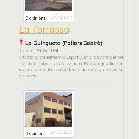
0 opinions
La Torrassa
La Guingueta (Pallars Sobirà)
Crta. C-13 km 154
Situats al creuament d'Espot, just al davant del pantà de 
Torrasa, trobareu la benzinera. Podreu gaudir i fer una pa
nostra cafeteria, també tenim una botiga al seu servei a
objectes i...
0 opinions