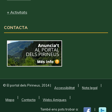
+ Activitats
CONTACTA
© El portal dels Pirineus, 2014
|
|
|
Accessibilitat
Nota legal
|
|
|
Mapa
Contacta
Webs Amigues
També ens pots trobar a:
|