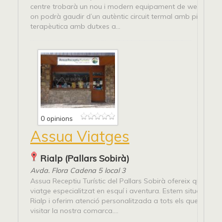
centre trobarà un nou i modern equipament de wellness a
on podrà gaudir d’un autèntic circuit termal amb piscina
terapèutica amb dutxes a...
0 opinions
Assua Viatges
Rialp (Pallars Sobirà)
Avda. Flora Cadena 5 local 3
Assua Receptiu Turístic del Pallars Sobirà ofereix qualsevo
viatge especialitzat en esquí i aventura. Estem situats al 
Rialp i oferim atenció personalitzada a tots els que decid
visitar la nostra comarca....