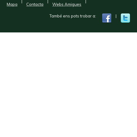
|
|
|
Mapa
Contacta
Webs Amigues
També ens pots trobar a:
|