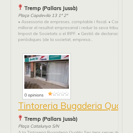
Tremp (Pallars Jussà)
Plaça Capdevila 13 1º 2º
• Assessoria de empreses, comptable i fiscal. • Comptabili
millorar el resultat empresarial i reduir la seva tributació pe
Impost de Societats o el IRPF. • Gestió de declaracions fis
periòdiques (de la societat, empresa...
0 opinions
Tintoreria Bugaderia Qualit
Tremp (Pallars Jussà)
Plaça Catalunya S/N
A la Tintoreria Bugaderia Quality Sec tens servei de tintore