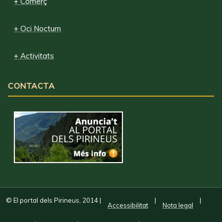
+ Comerç
+ Oci Nocturn
+ Activitats
CONTACTA
© El portal dels Pirineus, 2014
|
|
|
Accessibilitat
Nota legal