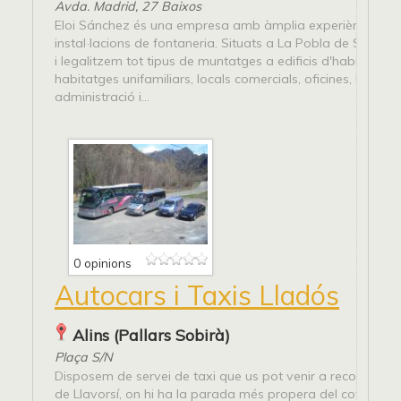
Avda. Madrid, 27 Baixos
Eloi Sánchez és una empresa amb àmplia experiència en
instal·lacions de fontaneria. Situats a La Pobla de Segur 
i legalitzem tot tipus de muntatges a edificis d'habitatges,
habitatges unifamiliars, locals comercials, oficines, hostaler
administració i...
0 opinions
Autocars i Taxis Lladós
Alins (Pallars Sobirà)
Plaça S/N
Disposem de servei de taxi que us pot venir a recollir, o b
de Llavorsí, on hi ha la parada més propera del cotxe de lí