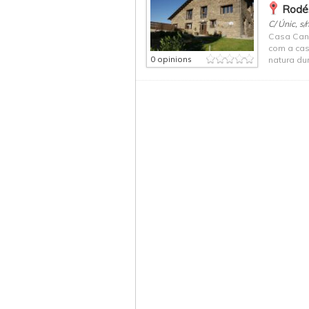
Rodés
C/ Únic, s/
Casa Cane
com a casa
0 opinions
natura dur