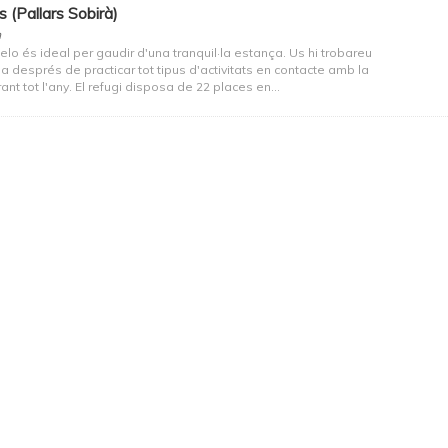
 (Pallars Sobirà)
n
lo és ideal per gaudir d'una tranquil·la estança. Us hi trobareu
 després de practicar tot tipus d'activitats en contacte amb la
ant tot l'any. El refugi disposa de 22 places en...