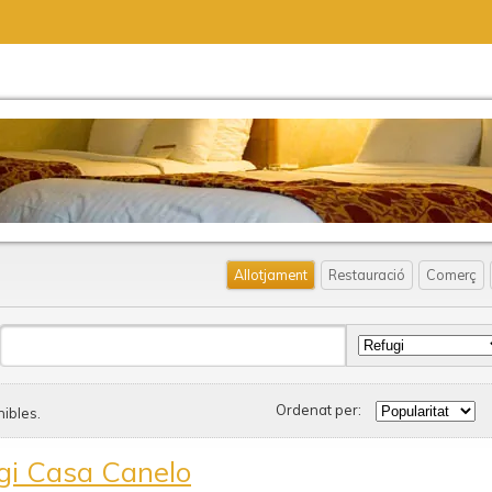
Allotjament
Restauració
Comerç
Ordenat per:
ibles.
gi Casa Canelo