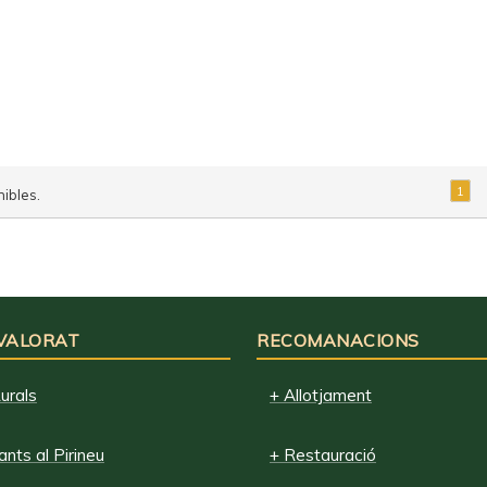
1
ibles.
 VALORAT
RECOMANACIONS
urals
+ Allotjament
nts al Pirineu
+ Restauració