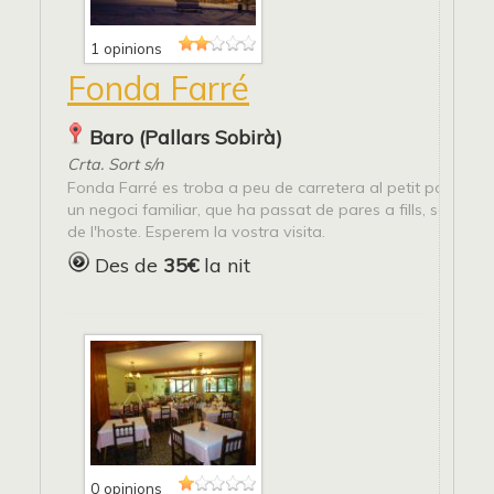
1 opinions
Fonda Farré
Baro (Pallars Sobirà)
Crta. Sort s/n
Fonda Farré es troba a peu de carretera al petit poble de
un negoci familiar, que ha passat de pares a fills, sempre a
de l'hoste. Esperem la vostra visita.
Des de
35€
la nit
0 opinions