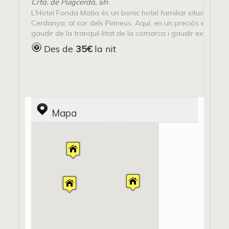
Crta. de Puigcerdà, s/n
L'Hotel Fonda Matia és un bonic hotel familiar situat a la va
Cerdanya, al cor dels Pirineus. Aquí, en un preciós entorn,
gaudir de la tranquil·litat de la comarca i gaudir explorant.
Des de
35€
la nit
Mapa