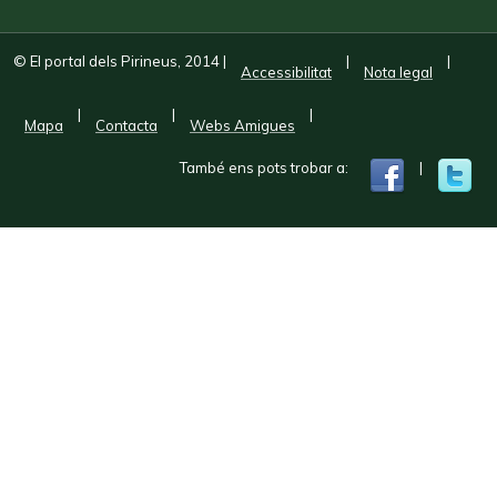
© El portal dels Pirineus, 2014
|
|
|
Accessibilitat
Nota legal
|
|
|
Mapa
Contacta
Webs Amigues
També ens pots trobar a:
|