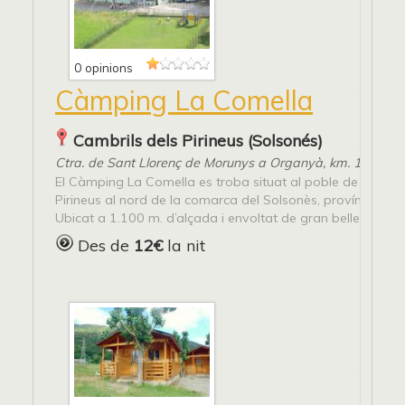
0 opinions
Càmping La Comella
Cambrils dels Pirineus (Solsonés)
Ctra. de Sant Llorenç de Morunys a Organyà, km. 19 (L-4
El Càmping La Comella es troba situat al poble de Cambri
Pirineus al nord de la comarca del Solsonès, província de L
Ubicat a 1.100 m. d’alçada i envoltat de gran bellesa convi
Des de
12€
la nit