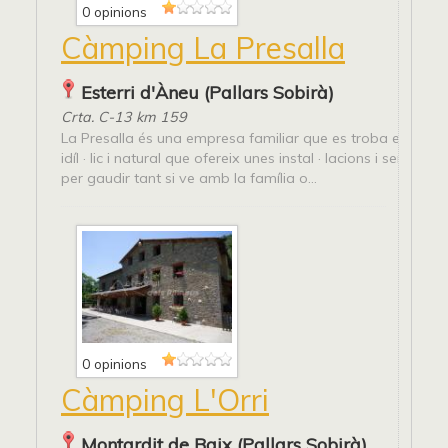
0 opinions
Càmping La Presalla
Esterri d'Àneu (Pallars Sobirà)
Crta. C-13 km 159
La Presalla és una empresa familiar que es troba en una 
idíl · lic i natural que ofereix unes instal · lacions i serveis
per gaudir tant si ve amb la família o...
0 opinions
Càmping L'Orri
Montardit de Baix (Pallars Sobirà)