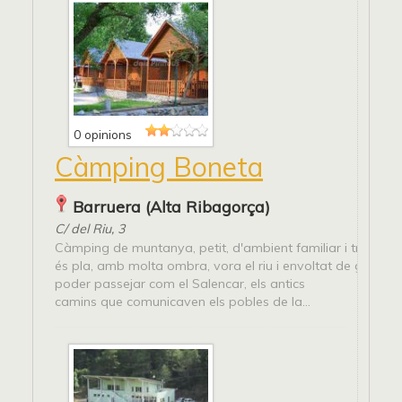
0 opinions
Càmping Boneta
Barruera (Alta Ribagorça)
C/ del Riu, 3
Càmping de muntanya, petit, d'ambient familiar i tranquil. 
és pla, amb molta ombra, vora el riu i envoltat de grans e
poder passejar com el Salencar, els antics
camins que comunicaven els pobles de la...