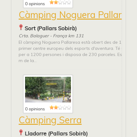
0 opinions
Càmping Noguera Pallaresa
Sort (Pallars Sobirà)
Crta. Balaguer - França km 131
El càmping Noguera Pallaresa està obert des de 1964 i és
primer centre europeu dels esports d'aventura. Té una ca
per a 1200 persones i disposa de 230 parceles. Està ubic
m de la...
0 opinions
Càmping Serra
Lladorre (Pallars Sobirà)