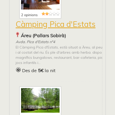
2 opinions
Càmping Pica d'Estats
Áreu (Pallars Sobirà)
Avda. Pica d'Estats nº4
El Càmping Pica d'Estats, està situat a Àreu, al peu del pi
i al costat del riu. És ple d'arbres amb herba. disposa d'un
magnífics bungalows, restaurant, bar-cafeteria, piscina, 
jocs infantils i...
Des de
5€
la nit