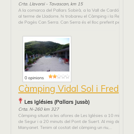
Crta. Llavorsi - Tavascan, km 15
A la comarca del Pallars Sobirà, a la Vall de Cardós i con
al terme de Lladorre, hi trobareu el Càmping i la Residènc
de Pagès Can Serra. Can Serra és el lloc preferit pels...
0 opinions
Càmping Vidal Sol i Fred
Les Iglésies (Pallars Jussà)
Crta. N-260 km 327
Càmping situat a les afores de Les Iglésies a 10 minuts de
de Segur i a 20 minuts del Pont de Suert. Al mig de la vall
Manyanet. Tenim al costat del càmping un riu,...