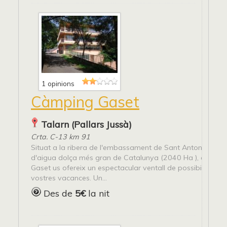
1 opinions
Càmping Gaset
Talarn (Pallars Jussà)
Crta. C-13 km 91
Situat a la ribera de l'embassament de Sant Antoni, la sup
d'aigua dolça més gran de Catalunya (2040 Ha ), el càmp
Gaset us ofereix un espectacular ventall de possibilitats pe
vostres vacances. Un...
Des de
5€
la nit