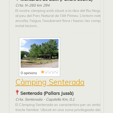
Crta. N-260 km 284
El nostre càmping està situat a la riba del Riu Noguera Pal
al peu del Parc Natural de l'Alt Pirineu. L'entorn natural qu
envolta, l'aigua, l'exuberant flora i fauna i les completes
instal·lacions...
0 opinions
Càmping Senterada
Senterada (Pallars Jussà)
Crta. Senterada - Capdella Km, 0,1
El Càmping Senterada es caracteritza per un ambient dist
tracte familiar. Ubicat en una zona privilegiada dels Pirine