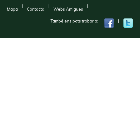
|
|
|
Mapa
Contacta
Webs Amigues
També ens pots trobar a:
|