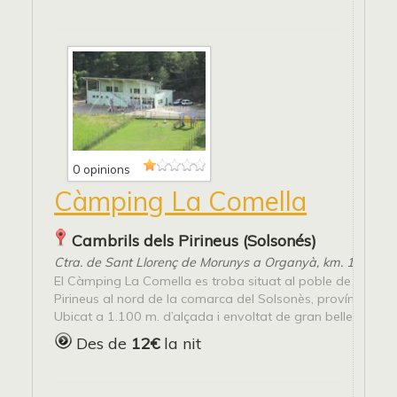
0 opinions
Càmping La Comella
Cambrils dels Pirineus (Solsonés)
Ctra. de Sant Llorenç de Morunys a Organyà, km. 19 (L-4
El Càmping La Comella es troba situat al poble de Cambri
Pirineus al nord de la comarca del Solsonès, província de L
Ubicat a 1.100 m. d’alçada i envoltat de gran bellesa convi
Des de
12€
la nit