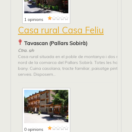
1 opinions
Casa rural Casa Feliu
Tavascan (Pallars Sobirà)
Ctra. s/n
Casa rural situada en el poble de montanya i dos rius, a l
nord de la comarca del Pallars Sobirà. Totes les habitacio
bany. Cuina casolana, tracte familiar, paisatge pintoresc i 
serveis. Disposem...
0 opinions