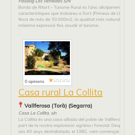
Passeig Les Vernedes S/N
Borda de Ritort – Turisme Rural és l’únic allotjament d´aq
característiques que trobareu a Sort (Pirineus de Lleida). 
finca de més de 30.000m2, la qualitat més natural aconse
màxima expressió fins assolir el turisme...
0 opinions
Casa rural La Collita
Vallferosa (Torà) (Segarra)
Casa La Collita, s/n
La Collita és una casa aïllada del poble de Vallferosa, qu
part de la nostra explotació agrària i forestal. Després d
uns 40 anys deshabitada, el 1982, vam començar a restau