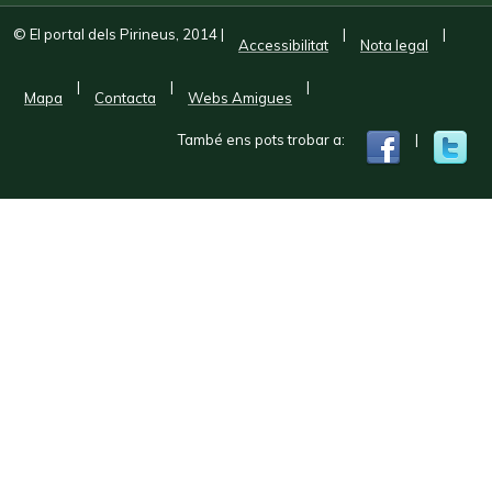
© El portal dels Pirineus, 2014
|
|
|
Accessibilitat
Nota legal
|
|
|
Mapa
Contacta
Webs Amigues
També ens pots trobar a:
|