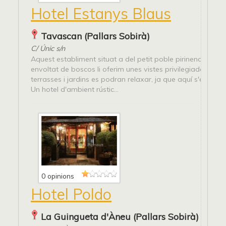
Hotel Estanys Blaus
Tavascan (Pallars Sobirà)
C/ Únic s/n
Aquest establiment situat a del petit poble pirinenc de Ta
envoltat de boscos li oferim unes vistes privilegiades. A le
terrasses i jardins es podran relaxar, ja que aquí s'escolta e
Un hotel d'ambient rústic...
0 opinions
Hotel Poldo
La Guingueta d'Àneu (Pallars Sobirà)