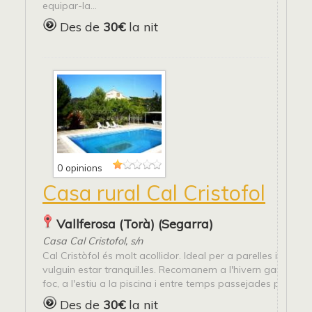
equipar-la...
Des de
30€
la nit
0 opinions
Casa rural Cal Cristofol
Vallferosa (Torà) (Segarra)
Casa Cal Cristofol, s/n
Cal Cristòfol és molt acollidor. Ideal per a parelles i famíli
vulguin estar tranquil.les. Recomanem a l'hivern gaudir de l
foc, a l'estiu a la piscina i entre temps passejades per la...
Des de
30€
la nit