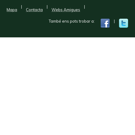
|
|
|
Mapa
Contacta
Webs Amigues
També ens pots trobar a:
|