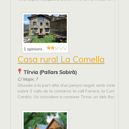
1 opinions
Casa rural La Comella
Tírvia (Pallars Sobirà)
C/ Major, 7
Situada a la part alta d’un penya-segat, amb vistes privi
sobre 3 valls de la comarca: la vall Farrera, la Coma i la v
Cardós. Us convidem a coneixer Tirvia, un dels llocs amb m