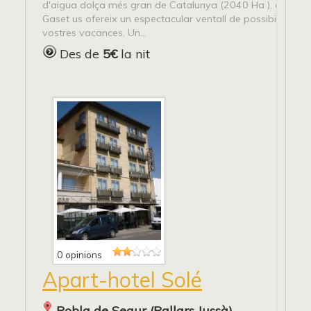
d'aigua dolça més gran de Catalunya (2040 Ha ), el càmp
Gaset us ofereix un espectacular ventall de possibilitats pe
vostres vacances. Un...
Des de
5€
la nit
0 opinions
Apart-hotel Solé
Pobla de Segur (Pallars Jussà)