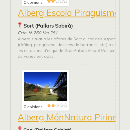
0 opinions
Alberg Escola Piraguisme S
Sort (Pallars Sobirà)
Crta. N-260 Km 281
Alberg situat a les afores de Sort al cor dels esports d'av
(ràfting, piragüisme, descens de barrancs, etc,) a uns 35 
les estacions d'esquí de GranPallars (Espot,Portainè i Tava
de varies entrades...
0 opinions
Alberg MónNatura Pirineus