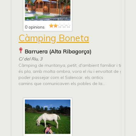
0 opinions
Càmping Boneta
Barruera (Alta Ribagorça)
C/ del Riu, 3
Càmping de muntanya, petit, d'ambient familiar i tranquil. 
és pla, amb molta ombra, vora el riu i envoltat de grans e
poder passejar com el Salencar, els antics
camins que comunicaven els pobles de la...