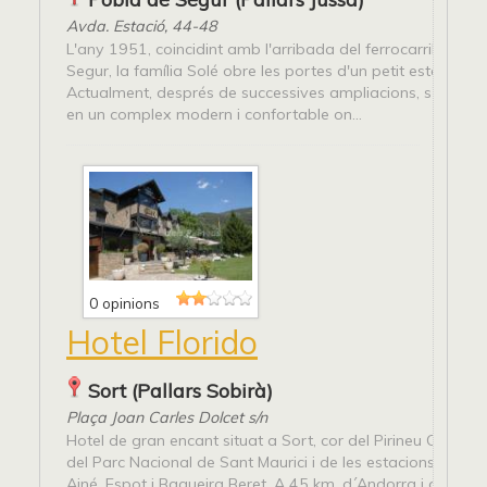
Avda. Estació, 44-48
L'any 1951, coincidint amb l'arribada del ferrocarril a la P
Segur, la família Solé obre les portes d'un petit establimen
Actualment, després de successives ampliacions, s'ha tra
en un complex modern i confortable on...
0 opinions
Hotel Florido
Sort (Pallars Sobirà)
Plaça Joan Carles Dolcet s/n
Hotel de gran encant situat a Sort, cor del Pirineu Català a
del Parc Nacional de Sant Maurici i de les estacions d’esqu
Ainé, Espot i Baqueira Beret. A 45 km. d´Andorra i centre...