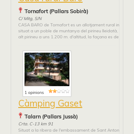
Tornafort (Pallars Sobirà)
C/ Mitg, S/N
CASA BARO de Tornafort es un allotjament rural independe
situat a un poble de muntanya del pirineu lleidatà, dins de
alt pirineu a uns 1.200 m. d'altitud, la façana es de pedra..
1 opinions
Càmping Gaset
Talarn (Pallars Jussà)
Crta. C-13 km 91
Situat a la ribera de l'embassament de Sant Antoni, la sup