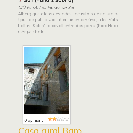
Son (Pallars Sobirà)
C/Únic, s/n Les Planes de Son
Alberg que ofereix estades i activitats de natura adreçade
tipus de públic. Ubicat en un entorn únic, a les Valls d’Àneu,
Pallars Sobirà, a cavall entre dos parcs (Parc Nacional
d’Aigüestortes i...
0 opinions
Casa rural Baro