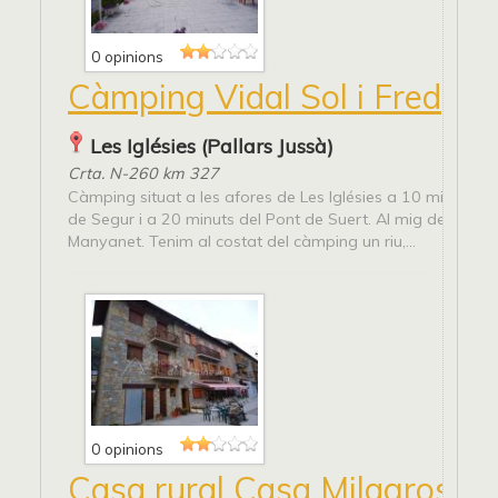
0 opinions
Càmping Vidal Sol i Fred
Les Iglésies (Pallars Jussà)
Crta. N-260 km 327
Càmping situat a les afores de Les Iglésies a 10 minuts de
de Segur i a 20 minuts del Pont de Suert. Al mig de la vall
Manyanet. Tenim al costat del càmping un riu,...
0 opinions
Casa rural Casa Milagros