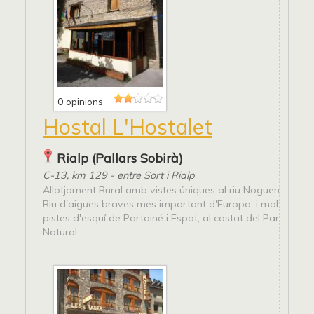
0 opinions
Hostal L'Hostalet
Rialp (Pallars Sobirà)
C-13, km 129 - entre Sort i Rialp
Allotjament Rural amb vistes úniques al riu Noguera Pallar
Riu d'aigues braves mes important d'Europa, i molt a prop
pistes d'esquí de Portainé i Espot, al costat del Parc Nacio
Natural...