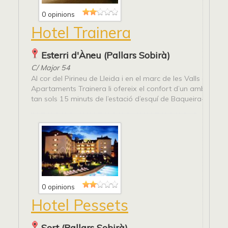
0 opinions
Hotel Trainera
Esterri d'Àneu (Pallars Sobirà)
C/ Major 54
Al cor del Pirineu de Lleida i en el marc de les Valls d’Àneu, 
Apartaments Trainera li ofereix el confort d’un ambient fa
tan sols 15 minuts de l’estació d’esquí de Baqueira-Beret i..
0 opinions
Hotel Pessets
Sort (Pallars Sobirà)