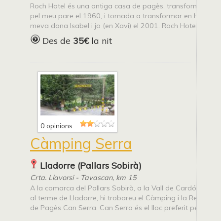
Roch Hotel és una antiga casa de pagès, transformada en
pel meu pare el 1960, i tornada a transformar en hotel rur
meva dona Isabel i jo (en Xavi) el 2001. Roch Hotel...
Des de
35€
la nit
0 opinions
Càmping Serra
Lladorre (Pallars Sobirà)
Crta. Llavorsi - Tavascan, km 15
A la comarca del Pallars Sobirà, a la Vall de Cardós i con
al terme de Lladorre, hi trobareu el Càmping i la Residènc
de Pagès Can Serra. Can Serra és el lloc preferit pels...