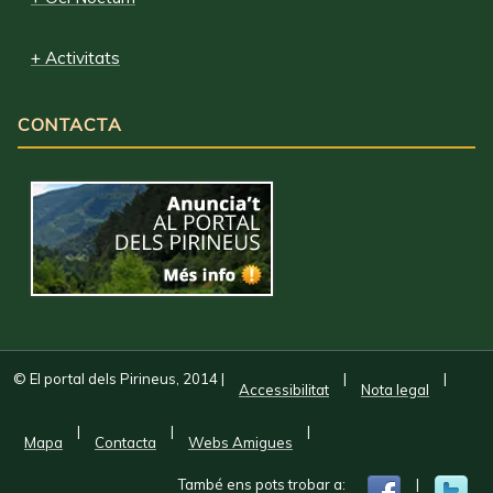
+ Activitats
CONTACTA
© El portal dels Pirineus, 2014
|
|
|
Accessibilitat
Nota legal
|
|
|
Mapa
Contacta
Webs Amigues
També ens pots trobar a:
|