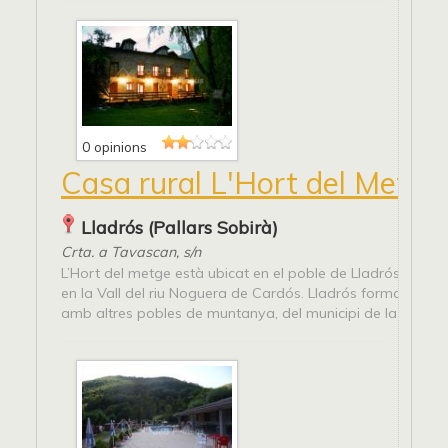
0 opinions
Casa rural L'Hort del Metge
Lladrós (Pallars Sobirà)
Crta. a Tavascan, s/n
L’Hort del metge està ubicat en el poble de Lladrós, que e
en la Vall del riu Noguera de Cardós. Lladrós forma part,
amb altres pobles de muntanya, del municipi de la Vall...