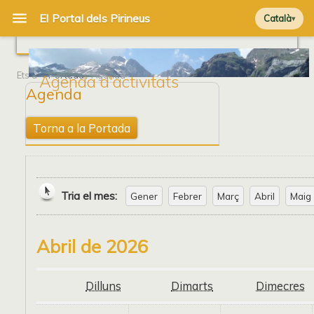
Català
Ets a
Portada
/ Agenda
Agenda d'activitats
Agenda
Torna a la Portada
Tria el mes:
Gener
Febrer
Març
Abril
Maig
Abril de 2026
Dilluns
Dimarts
Dimecres