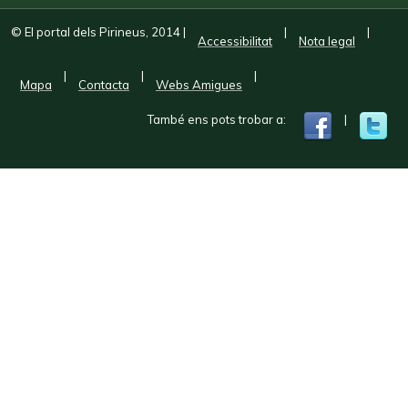
© El portal dels Pirineus, 2014
|
|
|
Accessibilitat
Nota legal
|
|
|
Mapa
Contacta
Webs Amigues
També ens pots trobar a:
|