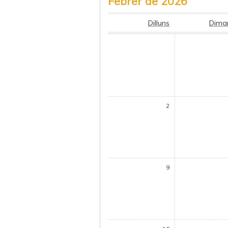
Febrer de 2026
Dilluns
Dima
2
9