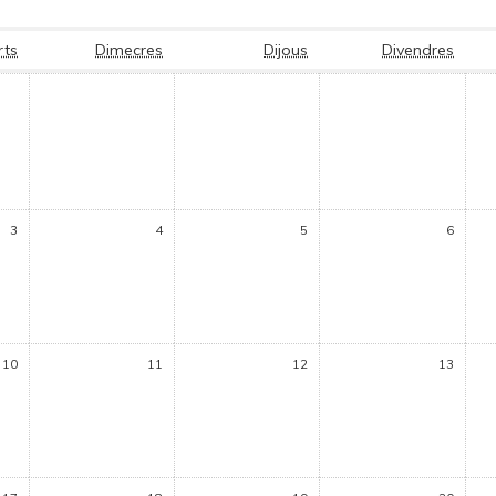
rts
Dimecres
Dijous
Divendres
3
4
5
6
10
11
12
13