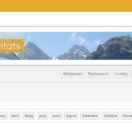
itats
Allotjament
Restauració
Comerç
arç
Abril
Maig
Juny
Juliol
Agost
Setembre
Octubre
Nove