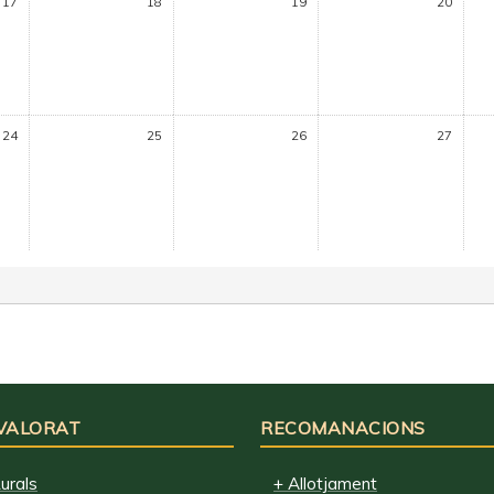
17
18
19
20
24
25
26
27
 VALORAT
RECOMANACIONS
urals
+ Allotjament