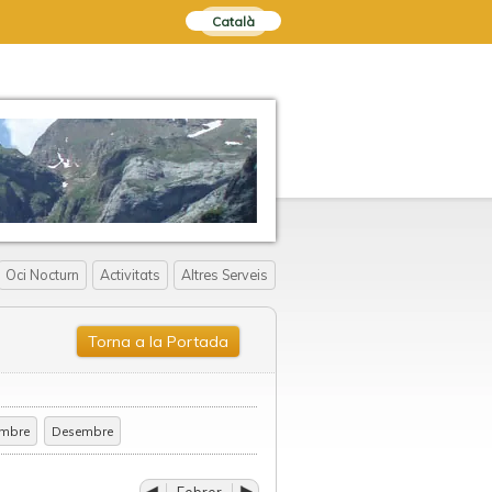
Català
Oci Nocturn
Activitats
Altres Serveis
Torna a la Portada
mbre
Desembre