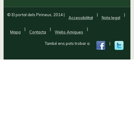
© El portal dels Pirineus, 2014
|
|
|
Accessibilitat
Nota legal
|
|
|
Mapa
Contacta
Webs Amigues
També ens pots trobar a:
|