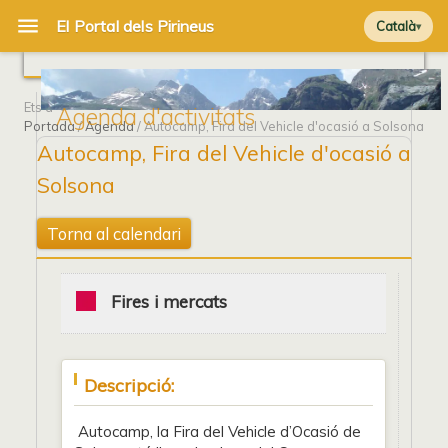
Català
Ets a
Agenda d'activitats
Portada
/
Agenda
/ Autocamp, Fira del Vehicle d'ocasió a Solsona
Autocamp, Fira del Vehicle d'ocasió a
Solsona
Torna al calendari
Fires i mercats
Descripció:
Autocamp, la Fira del Vehicle d’Ocasió de