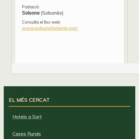
Població:
Solsona
(Solsonès)
Consulta el lloc web:
www.solsonaturisme.com
EL MÉS CERCAT
Hotels a Sort
Cases Rurals