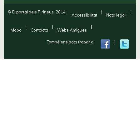
© El portal dels Pirineus, 2014
|
|
|
Accessibilitat
Nota legal
|
|
|
Mapa
Contacta
Webs Amigues
També ens pots trobar a:
|