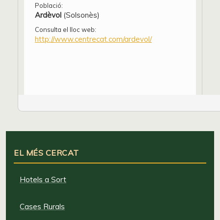
Població:
Ardèvol
(Solsonès)
Consulta el lloc web:
http://www.centrecat.com/ardevol/
EL MÉS CERCAT
Hotels a Sort
Cases Rurals