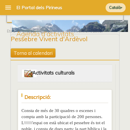
Català
Ets a
Portada
/
Agenda
/ Pessebre Vivent d'Ardèvol
Agenda d'activitats
Pessebre Vivent d'Ardèvol
Torna al calendari
Activitats culturals
Descripció:
Consta de més de 30 quadres o escenes i
compta amb la participació de 200 persones.
L\\\\\\\'espai on està ubicat el pessebre és tot el
poble, i consta de dues parts: la part bíblica i la