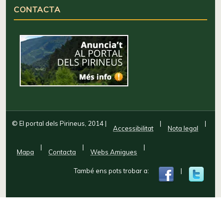
CONTACTA
© El portal dels Pirineus, 2014
|
|
|
Accessibilitat
Nota legal
|
|
|
Mapa
Contacta
Webs Amigues
També ens pots trobar a:
|