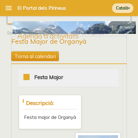
Català
Ets a
Portada
/
Agenda
/ Festa Major de Organyà
Agenda d'activitats
Festa Major de Organyà
Torna al calendari
Festa Major
Descripció:
Festa major de Organyà