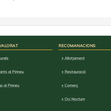
 VALORAT
RECOMANACIONS
urals
+ Allotjament
nts al Pirineu
+ Restauració
 al Pirineu
+ Comerç
+ Oci Nocturn