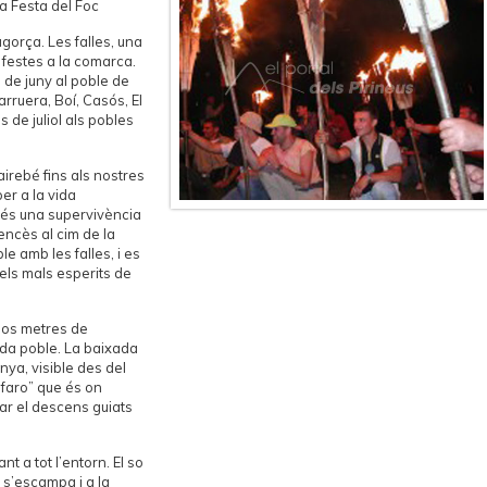
La Festa del Foc
agorça. Les falles, una
 festes a la comarca.
 de juny al poble de
rruera, Boí, Casós, El
es de juliol als pobles
airebé fins als nostres
er a la vida
 és una supervivència
 encès al cim de la
e amb les falles, i es
 els mals esperits de
 dos metres de
ada poble. La baixada
anya, visible des del
“faro” que és on
ar el descens guiats
t a tot l’entorn. El so
 s’escampa i a la