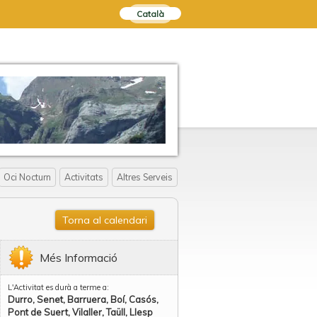
Català
Oci Nocturn
Activitats
Altres Serveis
Torna al calendari
Més Informació
L'Activitat es durà a terme a:
Durro, Senet, Barruera, Boí, Casós,
Pont de Suert, Vilaller, Taüll, Llesp