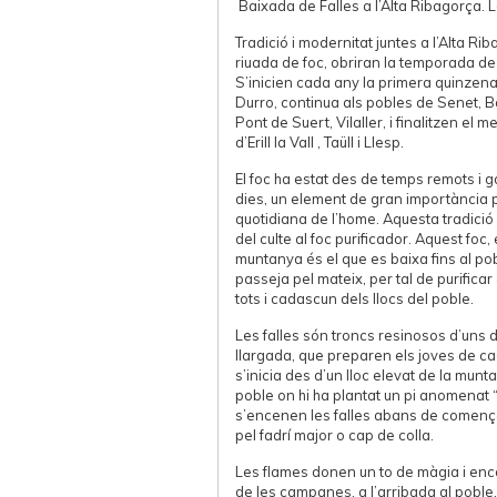
Baixada de Falles a l’Alta Ribagorça. 
Tradició i modernitat juntes a l’Alta Rib
riuada de foc, obriran la temporada de
S’inicien cada any la primera quinzena
Durro, continua als pobles de Senet, Ba
Pont de Suert, Vilaller, i finalitzen el m
d’Erill la Vall , Taüll i Llesp.
El foc ha estat des de temps remots i g
dies, un element de gran importància p
quotidiana de l’home. Aquesta tradició
del culte al foc purificador. Aquest foc,
muntanya és el que es baixa fins al pobl
passeja pel mateix, per tal de purificar
tots i cadascun dels llocs del poble.
Les falles són troncs resinosos d’uns
llargada, que preparen els joves de c
s’inicia des d’un lloc elevat de la munt
poble on hi ha plantat un pi anomenat 
s’encenen les falles abans de començ
pel fadrí major o cap de colla.
Les flames donen un to de màgia i encan
de les campanes, a l’arribada al poble,