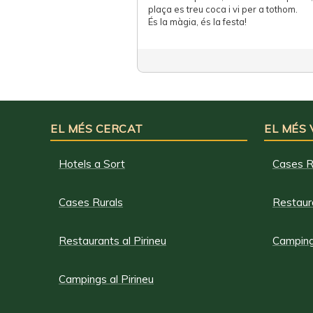
plaça es treu coca i vi per a tothom.
És la màgia, és la festa!
EL MÉS CERCAT
EL MÉS
Hotels a Sort
Cases R
Cases Rurals
Restaura
Restaurants al Pirineu
Campings
Campings al Pirineu