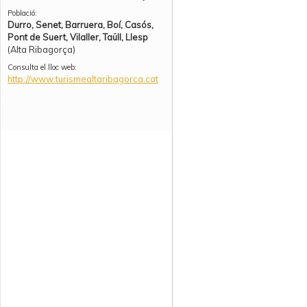
Població:
Durro, Senet, Barruera, Boí, Casós,
Pont de Suert, Vilaller, Taüll, Llesp
(Alta Ribagorça)
Consulta el lloc web:
http://www.turismealtaribagorca.cat