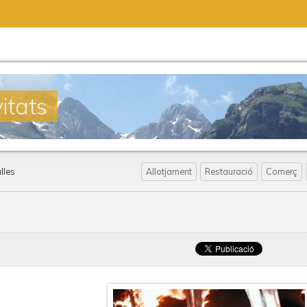
itats
lles
Allotjament
Restauració
Comerç