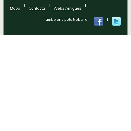
|
|
|
Mapa
Contacta
Webs Amigues
També ens pots trobar a:
|