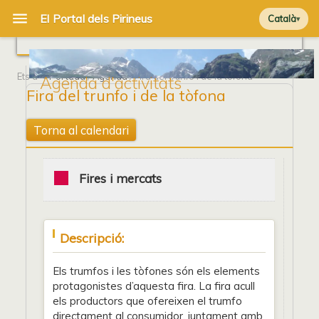
Català
Ets a
Portada
/
Agenda
/ Fira del trunfo i de la tòfona
Agenda d'activitats
Fira del trunfo i de la tòfona
Torna al calendari
Fires i mercats
Descripció:
Els trumfos i les tòfones són els elements
protagonistes d’aquesta fira. La fira acull
els productors que ofereixen el trumfo
directament al consumidor, juntament amb