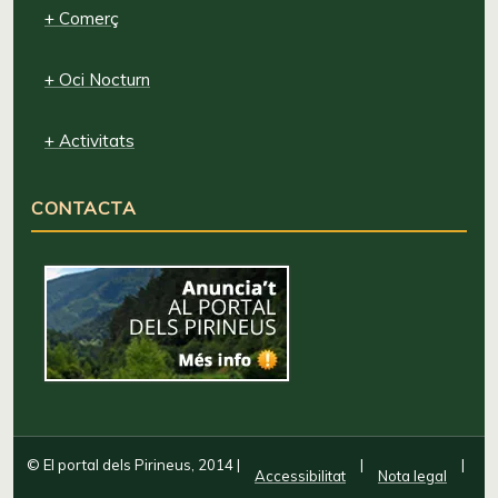
+ Comerç
+ Oci Nocturn
+ Activitats
CONTACTA
© El portal dels Pirineus, 2014
|
|
|
Accessibilitat
Nota legal