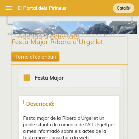
Català
Ets a
Portada
/
Agenda
/ Festa Major Ribera d'Urgellet
Agenda d'activitats
Festa Major Ribera d'Urgellet
Torna al calendari
Festa Major
Descripció:
Festa major de la Ribera d'Urgellet un
poble situat a la comarca de l'Alt Urgell per
a mes informació sobre els actes de la
festa major consultar a la web.