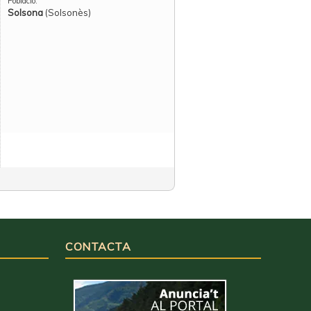
Població:
Solsona
(Solsonès)
CONTACTA