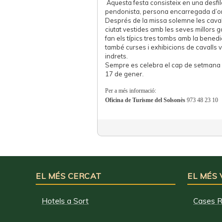
Aquesta festa consisteix en una desf
pendonista, persona encarregada d’org
Després de la missa solemne les cavall
ciutat vestides amb les seves millors g
fan els típics tres tombs amb la benedic
també curses i exhibicions de cavalls v
indrets.
Sempre es celebra el cap de setmana
17 de gener.
Per a més informació:
Oficina de Turisme del Solsonès
973 48 23 10
EL MÉS CERCAT
EL MÉS
Hotels a Sort
Cases R