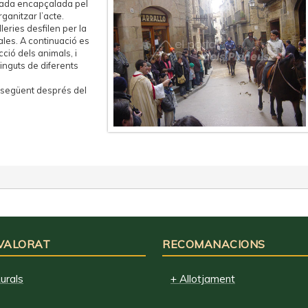
ilada encapçalada pel
anitzar l’acte.
eries desfilen per la
ales. A continuació es
ció dels animals, i
inguts de diferents
 següent després del
 VALORAT
RECOMANACIONS
urals
+ Allotjament