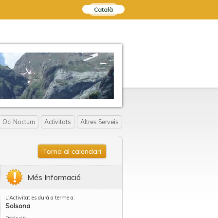
Català
Oci Nocturn
Activitats
Altres Serveis
Torna al calendari
Més Informació
L'Activitat es durà a terme a:
Solsona