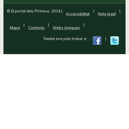
© El portal dels Pirineus, 2014
|
|
|
Accessibilitat
Nota legal
|
|
|
Mapa
Contacta
Webs Amigues
També ens pots trobar a:
|