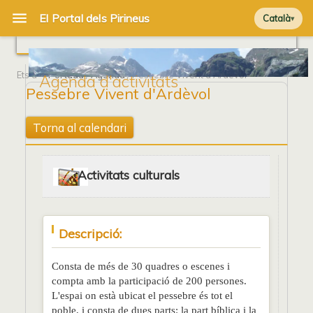
Català
Ets a
Portada
/
Agenda
/ Pessebre Vivent d'Ardèvol
Agenda d'activitats
Pessebre Vivent d'Ardèvol
Torna al calendari
Activitats culturals
Descripció:
Consta de més de 30 quadres o escenes i
compta amb la participació de 200 persones.
L'espai on està ubicat el pessebre és tot el
poble, i consta de dues parts: la part bíblica i la