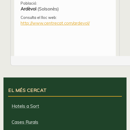
Població:
Ardèvol
(Solsonès)
Consulta el lloc web:
http://www.centrecat.com/ardevol/
EL MÉS CERCAT
Hotels a Sort
Cases Rurals