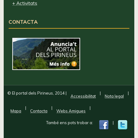
+ Activitats
CONTACTA
© El portal dels Pirineus, 2014
|
|
|
Accessibilitat
Nota legal
|
|
|
Mapa
Contacta
Webs Amigues
També ens pots trobar a:
|