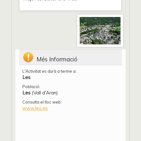
Més Informació
L'Activitat es durà a terme a:
Les
Població:
Les
(Vall d'Aran)
Consulta el lloc web:
www.les.es