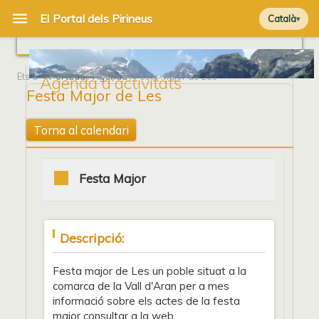
Català
Ets a
Portada
/
Agenda
/ Festa Major de Les
Agenda d'activitats
Festa Major de Les
Torna al calendari
Festa Major
Descripció:
Festa major de Les un poble situat a la
comarca de la Vall d'Aran per a mes
informació sobre els actes de la festa
major consultar a la web.