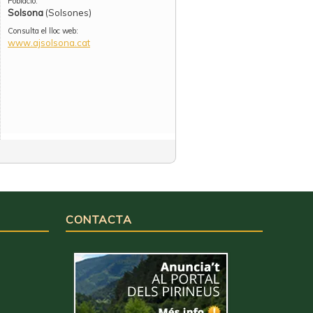
Població:
Solsona
(Solsones)
Consulta el lloc web:
www.ajsolsona.cat
CONTACTA