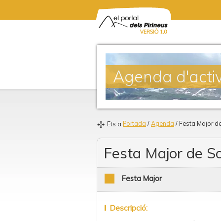
Agenda d'activ
Portada
/
Agenda
/ Festa Major d
Ets a
Festa Major de S
Festa Major
Descripció: