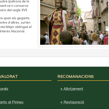
ustre (patrona de la
alment se’n conserva
aris del segle XVII.
bre quan els gegants,
 entre d’altres, surten
Festa Major obtingué el
Interès Nacional.
 VALORAT
RECOMANACIONS
urals
+ Allotjament
nts al Pirineu
+ Restauració