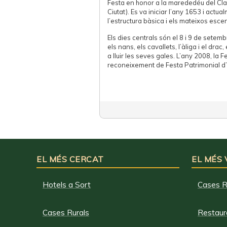
Festa en honor a la marededéu del Cla
Ciutat). Es va iniciar l’any 1653 i actu
l’estructura bàsica i els mateixos escen
Els dies centrals són el 8 i 9 de setem
els nans, els cavallets, l’àliga i el drac,
a lluir les seves gales. L’any 2008, la 
reconeixement de Festa Patrimonial d’
EL MÉS CERCAT
EL MÉS
Hotels a Sort
Cases R
Cases Rurals
Restaura