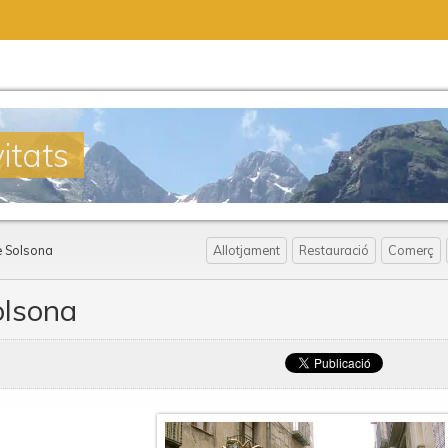
itats
e Solsona
Allotjament
Restauració
Comerç
olsona