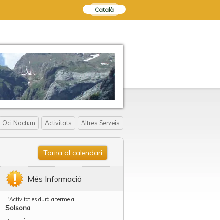
Català
Oci Nocturn
Activitats
Altres Serveis
Torna al calendari
Més Informació
L'Activitat es durà a terme a:
Solsona