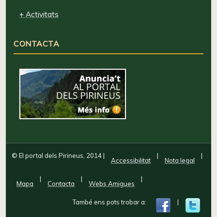
+ Activitats
CONTACTA
© El portal dels Pirineus, 2014
|
|
|
Accessibilitat
Nota legal
|
|
|
Mapa
Contacta
Webs Amigues
També ens pots trobar a:
|