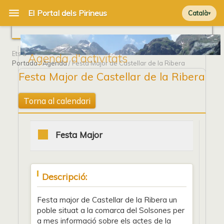
Català
Ets a
Agenda d'activitats
Portada
/
Agenda
/ Festa Major de Castellar de la Ribera
Festa Major de Castellar de la Ribera
Torna al calendari
Festa Major
Descripció:
Festa major de Castellar de la Ribera un
poble situat a la comarca del Solsones per
a mes informació sobre els actes de la