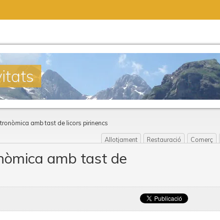
itats
tronòmica amb tast de licors pirinencs
Allotjament
Restauració
Comerç
nòmica amb tast de