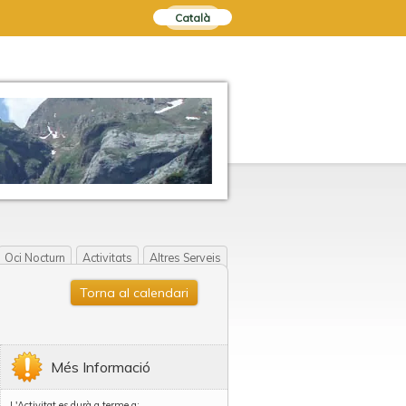
Català
Oci Nocturn
Activitats
Altres Serveis
Torna al calendari
Més Informació
L'Activitat es durà a terme a: