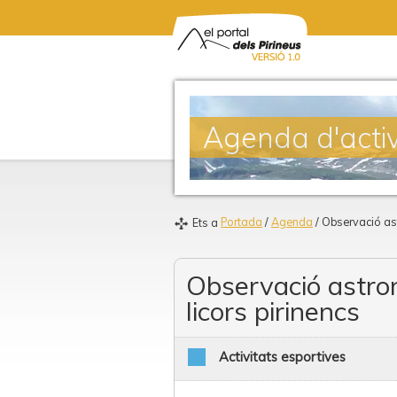
Agenda d'activ
Portada
/
Agenda
/ Observació as
Ets a
Observació astro
licors pirinencs
Activitats esportives