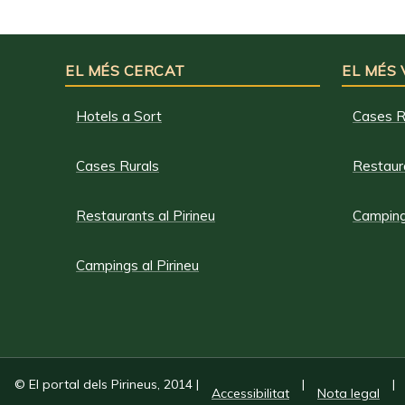
EL MÉS CERCAT
EL MÉS
Hotels a Sort
Cases R
Cases Rurals
Restaura
Restaurants al Pirineu
Campings
Campings al Pirineu
© El portal dels Pirineus, 2014
|
|
|
Accessibilitat
Nota legal