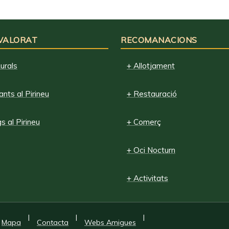
 VALORAT
RECOMANACIONS
urals
+ Allotjament
nts al Pirineu
+ Restauració
 al Pirineu
+ Comerç
+ Oci Nocturn
+ Activitats
|
|
|
Mapa
Contacta
Webs Amigues