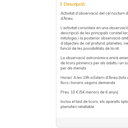
Descripció:
Activitat d’observació del cel nocturn d
d’Àneu.
L’activitat consisteix en una observació
descripció de les principals constel·lac
mitologia, i la posterior observació am
d’objectes de cel profund, planetes, ne
funció de les possibilitats de la nit.
La observació astronòmica anirà amen
de licors pirinencs per als adults i un 
per als menuts
Horari: A les 19h a Esterri d'Àneu (tots 
llocs i horaris segons demanda
Preu: 10 € (5€ menors de 6 anys)
Inclou el tast de licors, els aparells òp
planisferi retallable