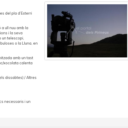
es del pla d’Esterri
 a ull nuu amb la
ions i la seva
b un telescopi,
buloses o la Lluna, en
itzada amb un tast
suc/xocolata calenta
els dissabtes) / Altres
tics necessaris i un