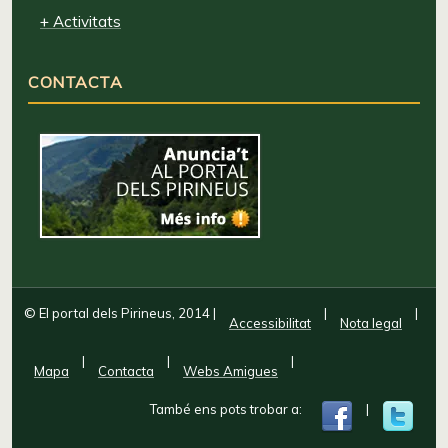
+ Activitats
CONTACTA
© El portal dels Pirineus, 2014
|
|
|
Accessibilitat
Nota legal
|
|
|
Mapa
Contacta
Webs Amigues
També ens pots trobar a:
|