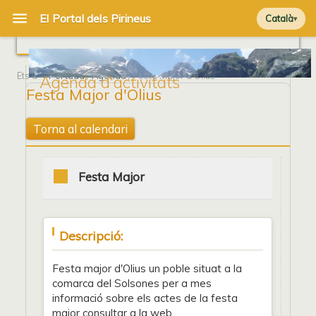
Català
Ets a
Portada
/
Agenda
/ Festa Major d'Olius
Agenda d'activitats
Festa Major d'Olius
Torna al calendari
Festa Major
Descripció:
Festa major d'Olius un poble situat a la
comarca del Solsones per a mes
informació sobre els actes de la festa
major consultar a la web.