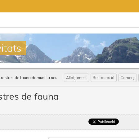
itats
s rastres de fauna damunt la neu
Allotjament
Restauració
Comerç
stres de fauna