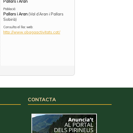
Pallars i Aran
Població:
Pallars i Aran
(Val d’Aran i Pallars
Sobirà)
Consulta el lloc web:
http://www.obagaactivitats.cat/
CONTACTA