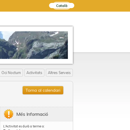
Català
Oci Nocturn
Activitats
Altres Serveis
Torna al calendari
Més Informació
L'Activitat es durà a terme a: