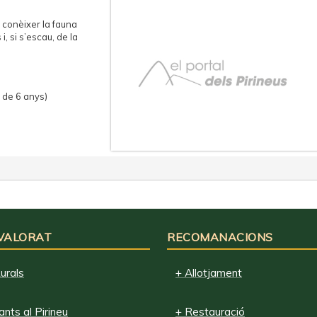
 conèixer la fauna
i, si s’escau, de la
 de 6 anys)
 VALORAT
RECOMANACIONS
urals
+ Allotjament
nts al Pirineu
+ Restauració