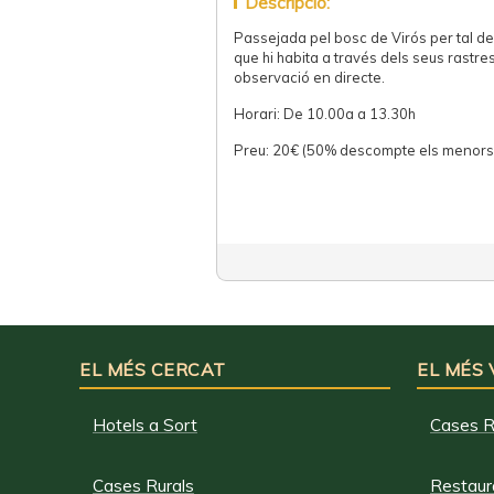
Descripció:
Passejada pel bosc de Virós per tal de
que hi habita a través dels seus rastres 
observació en directe.
Horari: De 10.00a a 13.30h
Preu: 20€ (50% descompte els menors
EL MÉS CERCAT
EL MÉS
Hotels a Sort
Cases R
Cases Rurals
Restaura