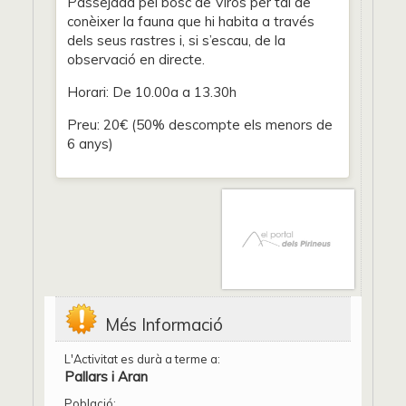
Passejada pel bosc de Virós per tal de
conèixer la fauna que hi habita a través
dels seus rastres i, si s’escau, de la
observació en directe.
Horari: De 10.00a a 13.30h
Preu: 20€ (50% descompte els menors de
6 anys)
Més Informació
L'Activitat es durà a terme a:
Pallars i Aran
Població: