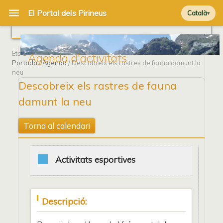
Català
Ets a
Agenda d'activitats
Portada
/
Agenda
/ Descobreix els rastres de fauna damunt la
neu
Descobreix els rastres de fauna
damunt la neu
Torna al calendari
Activitats esportives
Descripció: