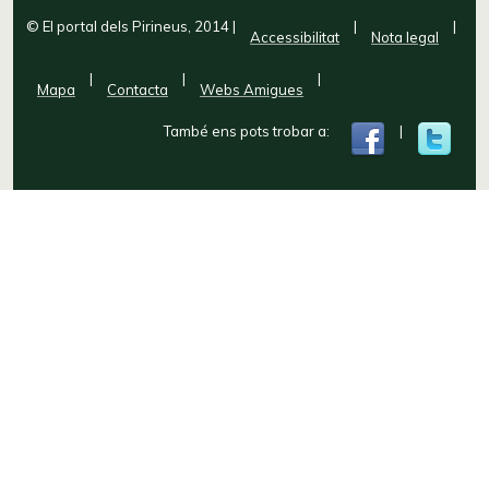
© El portal dels Pirineus, 2014
|
|
|
Accessibilitat
Nota legal
|
|
|
Mapa
Contacta
Webs Amigues
També ens pots trobar a:
|