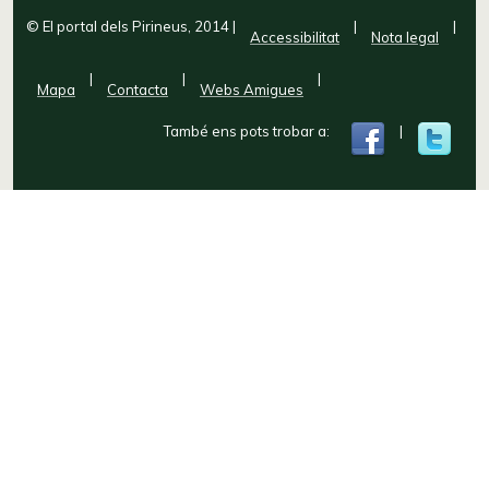
© El portal dels Pirineus, 2014
|
|
|
Accessibilitat
Nota legal
|
|
|
Mapa
Contacta
Webs Amigues
També ens pots trobar a:
|