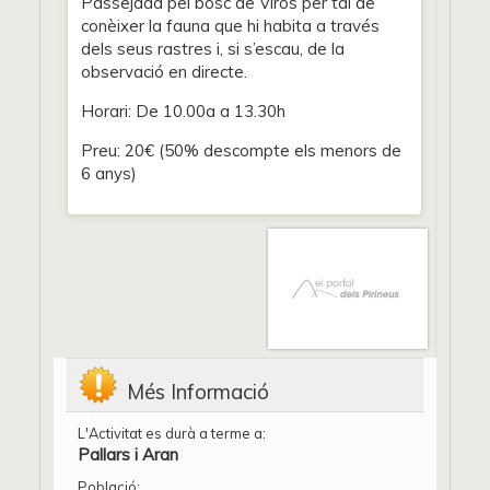
Passejada pel bosc de Virós per tal de
conèixer la fauna que hi habita a través
dels seus rastres i, si s’escau, de la
observació en directe.
Horari: De 10.00a a 13.30h
Preu: 20€ (50% descompte els menors de
6 anys)
Més Informació
L'Activitat es durà a terme a:
Pallars i Aran
Població: