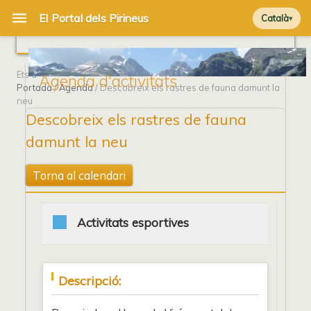
Català
Ets a
Agenda d'activitats
Portada
/
Agenda
/ Descobreix els rastres de fauna damunt la
neu
Descobreix els rastres de fauna
damunt la neu
Torna al calendari
Activitats esportives
Descripció: