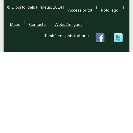
© El portal dels Pirineus, 2014
|
|
|
Accessibilitat
Nota legal
|
|
|
Mapa
Contacta
Webs Amigues
També ens pots trobar a:
|