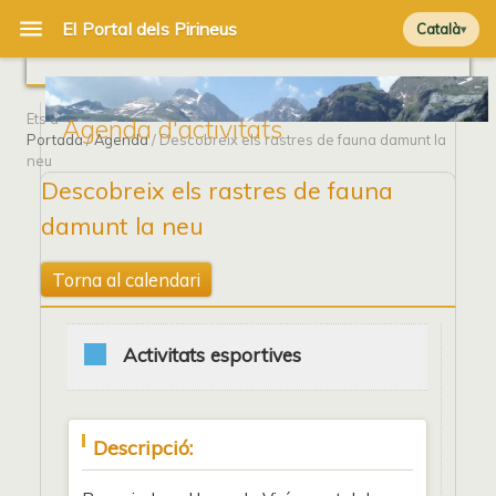
Català
Ets a
Agenda d'activitats
Portada
/
Agenda
/ Descobreix els rastres de fauna damunt la
neu
Descobreix els rastres de fauna
damunt la neu
Torna al calendari
Activitats esportives
Descripció: