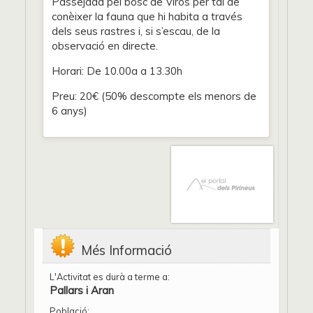
Passejada pel bosc de Virós per tal de
conèixer la fauna que hi habita a través
dels seus rastres i, si s’escau, de la
observació en directe.
Horari: De 10.00a a 13.30h
Preu: 20€ (50% descompte els menors de
6 anys)
Més Informació
L'Activitat es durà a terme a:
Pallars i Aran
Població: