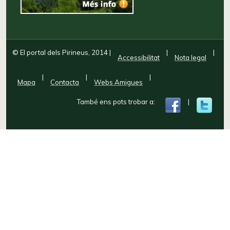
© El portal dels Pirineus, 2014
|
|
|
Accessibilitat
Nota legal
|
|
|
Mapa
Contacta
Webs Amigues
També ens pots trobar a:
|