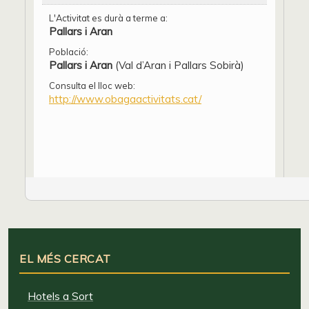
L'Activitat es durà a terme a:
Pallars i Aran
Població:
Pallars i Aran
(Val d’Aran i Pallars Sobirà)
Consulta el lloc web:
http://www.obagaactivitats.cat/
EL MÉS CERCAT
Hotels a Sort