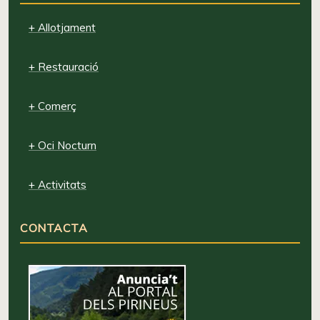
+ Allotjament
+ Restauració
+ Comerç
+ Oci Nocturn
+ Activitats
CONTACTA