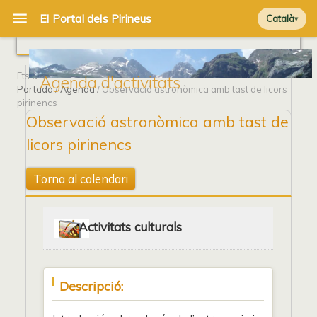
Català
Ets a
Agenda d'activitats
Portada
/
Agenda
/ Observació astronòmica amb tast de licors
pirinencs
Observació astronòmica amb tast de
licors pirinencs
Torna al calendari
Activitats culturals
Descripció: