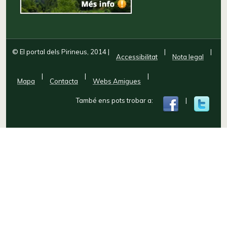
© El portal dels Pirineus, 2014
|
|
|
Accessibilitat
Nota legal
|
|
|
Mapa
Contacta
Webs Amigues
També ens pots trobar a:
|