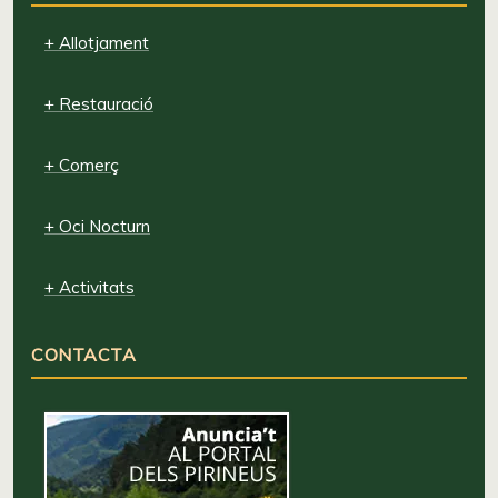
+ Allotjament
+ Restauració
+ Comerç
+ Oci Nocturn
+ Activitats
CONTACTA