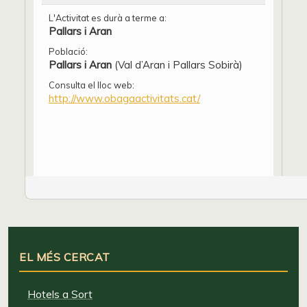
L'Activitat es durà a terme a:
Pallars i Aran
Població:
Pallars i Aran
(Val d’Aran i Pallars Sobirà)
Consulta el lloc web:
http://www.obagaactivitats.cat/
EL MÉS CERCAT
Hotels a Sort