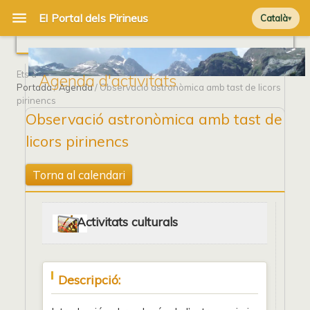
Català
Ets a
Agenda d'activitats
Portada
/
Agenda
/ Observació astronòmica amb tast de licors
pirinencs
Observació astronòmica amb tast de
licors pirinencs
Torna al calendari
Activitats culturals
Descripció: