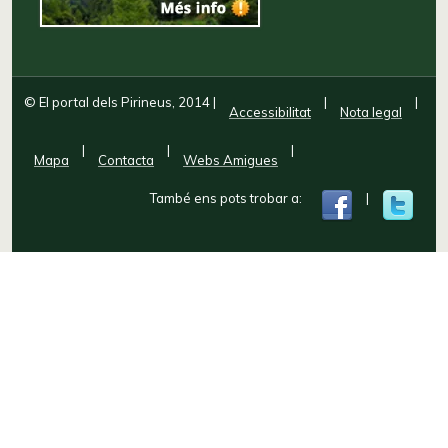
© El portal dels Pirineus, 2014
|
|
|
Accessibilitat
Nota legal
|
|
|
Mapa
Contacta
Webs Amigues
També ens pots trobar a:
|