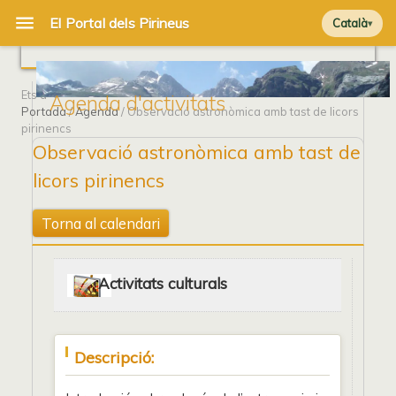
Català
Ets a
Agenda d'activitats
Portada
/
Agenda
/ Observació astronòmica amb tast de licors
pirinencs
Observació astronòmica amb tast de
licors pirinencs
Torna al calendari
Activitats culturals
Descripció: