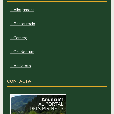
+ Allotjament
+ Restauració
+ Comerç
+ Oci Nocturn
+ Activitats
CONTACTA