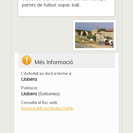
partits de futbol, sopar, ball...
Més Informació
L'Activitat es durà a terme a:
Llobera
Població:
Llobera
(Solsones)
Consulta el lloc web:
llobera.ddl.net/index3.php