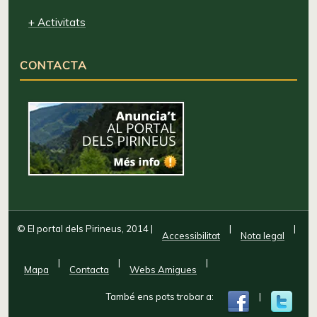
+ Activitats
CONTACTA
© El portal dels Pirineus, 2014
|
|
|
Accessibilitat
Nota legal
|
|
|
Mapa
Contacta
Webs Amigues
També ens pots trobar a:
|