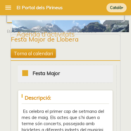
Català
Ets a
Portada
/
Agenda
/ Festa Major de Llobera
Agenda d'activitats
Festa Major de Llobera
Torna al calendari
Festa Major
Descripció:
Es celebra el primer cap de setmana del
mes de maig. Els actes que s’hi duen a
terme són concerts, passejada amb
bicicletes a diferents indrets del municipi,