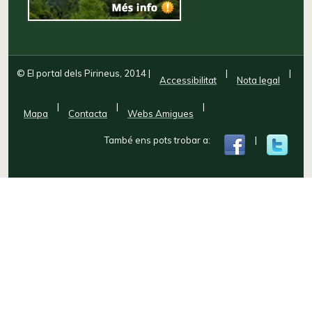
© El portal dels Pirineus, 2014
|
|
|
Accessibilitat
Nota legal
|
|
|
Mapa
Contacta
Webs Amigues
També ens pots trobar a:
|