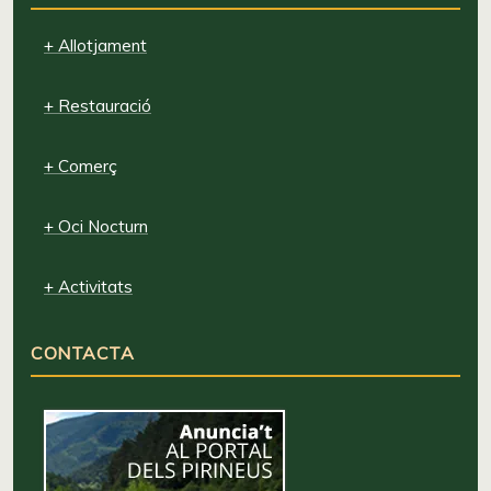
+ Allotjament
+ Restauració
+ Comerç
+ Oci Nocturn
+ Activitats
CONTACTA