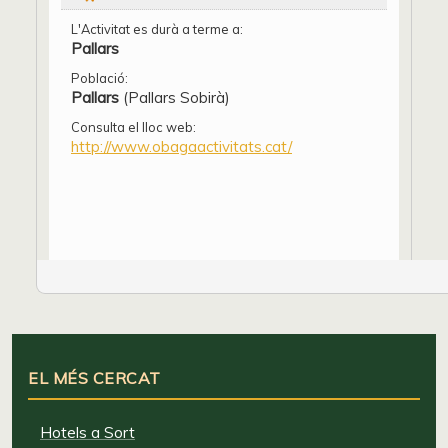
L'Activitat es durà a terme a:
Pallars
Població:
Pallars
(Pallars Sobirà)
Consulta el lloc web:
http://www.obagaactivitats.cat/
EL MÉS CERCAT
Hotels a Sort