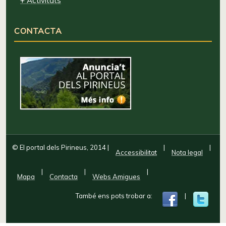
+ Activitats
CONTACTA
© El portal dels Pirineus, 2014
|
|
|
Accessibilitat
Nota legal
|
|
|
Mapa
Contacta
Webs Amigues
També ens pots trobar a:
|