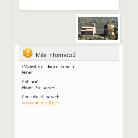
Més Informació
L'Activitat es durà a terme a:
Riner
Població:
Riner
(Solsones)
Consulta el lloc web:
www.riner.ddl.net