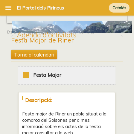
Català
Ets a
Portada
/
Agenda
/ Festa Major de Riner
Agenda d'activitats
Festa Major de Riner
Torna al calendari
Festa Major
Descripció:
Festa major de Riner un poble situat a la
comarca del Solsones per a mes
informació sobre els actes de la festa
major consultar a la web.