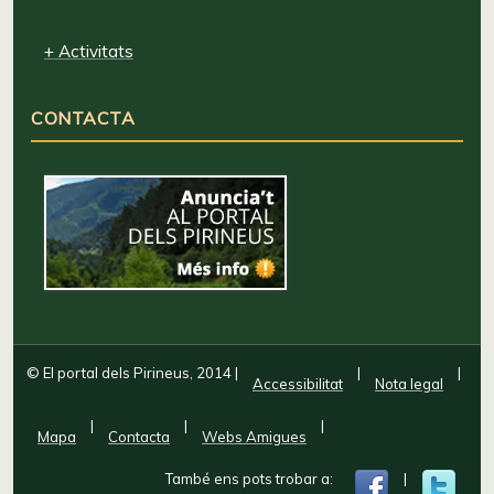
+ Activitats
CONTACTA
© El portal dels Pirineus, 2014
|
|
|
Accessibilitat
Nota legal
|
|
|
Mapa
Contacta
Webs Amigues
També ens pots trobar a:
|