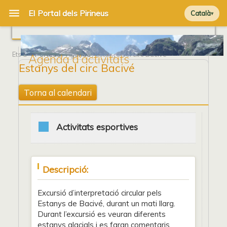
Català
Ets a
Portada
/
Agenda
/ Estanys del circ Bacivé
Agenda d'activitats
Estanys del circ Bacivé
Torna al calendari
Activitats esportives
Descripció:
Excursió d’interpretació circular pels
Estanys de Bacivé, durant un mati llarg.
Durant l’excursió es veuran diferents
estanys glacials i es faran comentaris