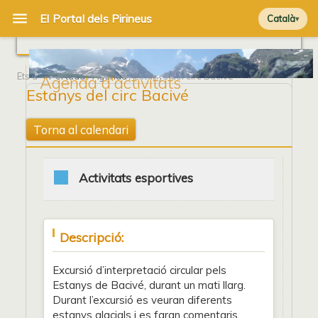
Català
Ets a
Portada
/
Agenda
/ Estanys del circ Bacivé
Agenda d'activitats
Estanys del circ Bacivé
Torna al calendari
Activitats esportives
Descripció:
Excursió d’interpretació circular pels
Estanys de Bacivé, durant un mati llarg.
Durant l’excursió es veuran diferents
estanys glacials i es faran comentaris