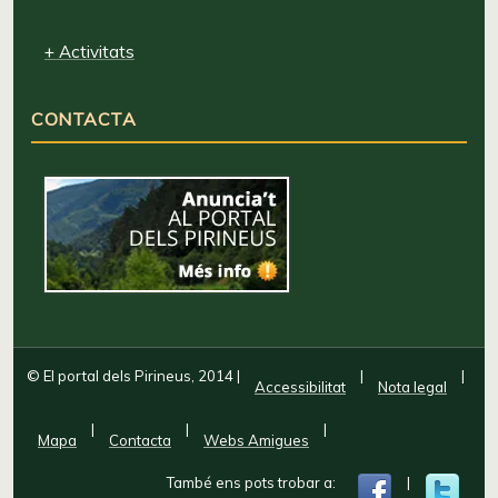
+ Activitats
CONTACTA
© El portal dels Pirineus, 2014
|
|
|
Accessibilitat
Nota legal
|
|
|
Mapa
Contacta
Webs Amigues
També ens pots trobar a:
|