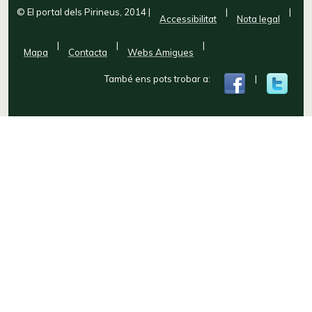
© El portal dels Pirineus, 2014
|
|
|
Accessibilitat
Nota legal
|
|
|
Mapa
Contacta
Webs Amigues
També ens pots trobar a:
|