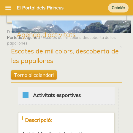
Català
Ets a
Agenda d'activitats
Portada
/
Agenda
/ Escates de mil colors, descoberta de les
papallones
Escates de mil colors, descoberta de
les papallones
Torna al calendari
Activitats esportives
Descripció: