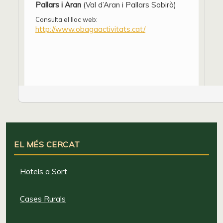
Pallars i Aran
(Val d’Aran i Pallars Sobirà)
Consulta el lloc web:
http://www.obagaactivitats.cat/
EL MÉS CERCAT
Hotels a Sort
Cases Rurals