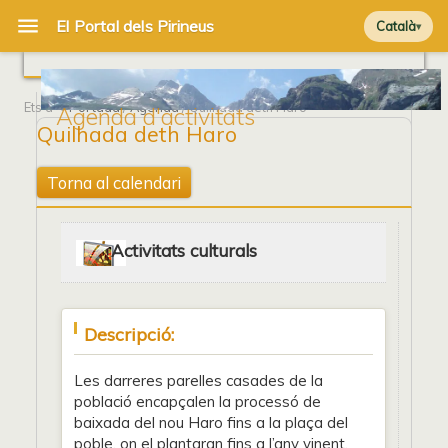
Català
Ets a
Portada
/
Agenda
/ Quilhada deth Haro
Agenda d'activitats
Quilhada deth Haro
Torna al calendari
Activitats culturals
Descripció:
Les darreres parelles casades de la
població encapçalen la processó de
baixada del nou Haro fins a la plaça del
poble, on el plantaran fins a l’any vinent.