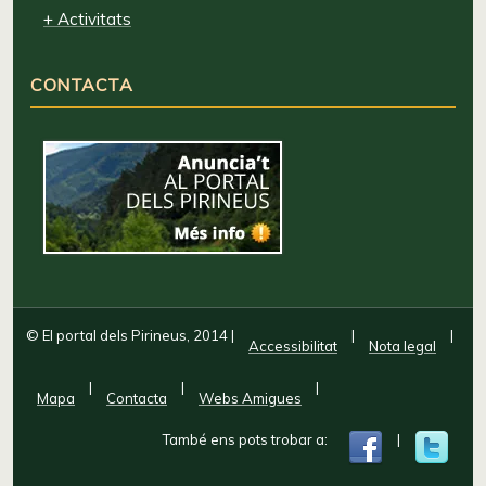
+ Activitats
CONTACTA
© El portal dels Pirineus, 2014
|
|
|
Accessibilitat
Nota legal
|
|
|
Mapa
Contacta
Webs Amigues
També ens pots trobar a:
|