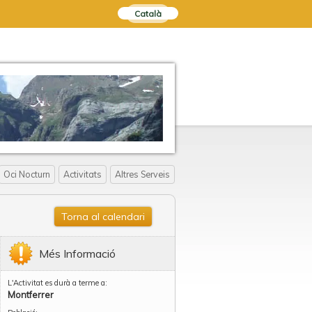
Català
Oci Nocturn
Activitats
Altres Serveis
Torna al calendari
Més Informació
L'Activitat es durà a terme a:
Montferrer