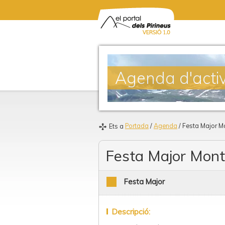
Agenda d'activ
Portada
/
Agenda
/ Festa Major Mo
Ets a
Festa Major Montf
Festa Major
Descripció: