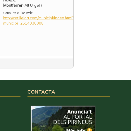
Població:
Montferrer
(Alt Urgell)
Consulta el lloc web:
http://cat.lleida.com/municipi/index.html?
municipi=2514030008
CONTACTA