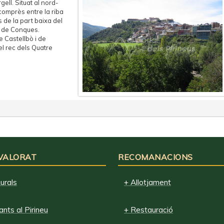
gell. Situat al nord-
 comprès entre la riba
s de la part baixa del
as de Conques.
e Castellbò i de
el rec dels Quatre
 VALORAT
RECOMANACIONS
urals
+ Allotjament
nts al Pirineu
+ Restauració