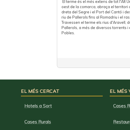
El terme és el més extens de tot l'Alt Ur
oest de la comarca, abraça el territori
dreta del Segre i el Port del Cantó i de
riu de Pallerols fins al Romadriu i el r
Travessen el terme els rius d'Aravell, d
Pallerols, a més de diversos torrents i 
Pobles.
EL MÉS CERCAT
EL MÉS
Hotels a Sort
Cases R
Cases Rurals
Restaura