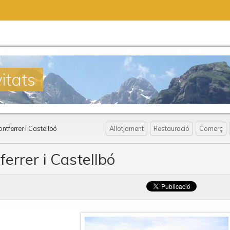
itats
ntferrer i Castellbó
Allotjament
Restauració
Comerç
errer i Castellbó