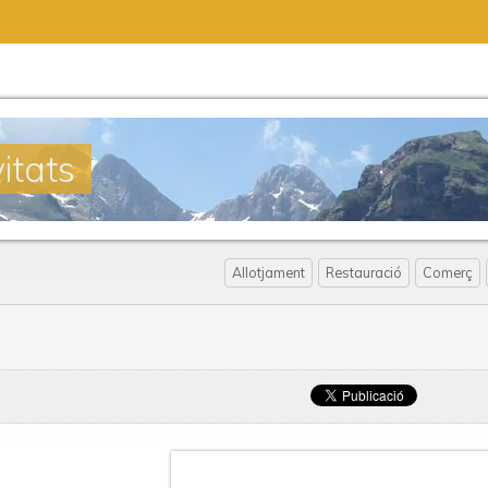
itats
Allotjament
Restauració
Comerç