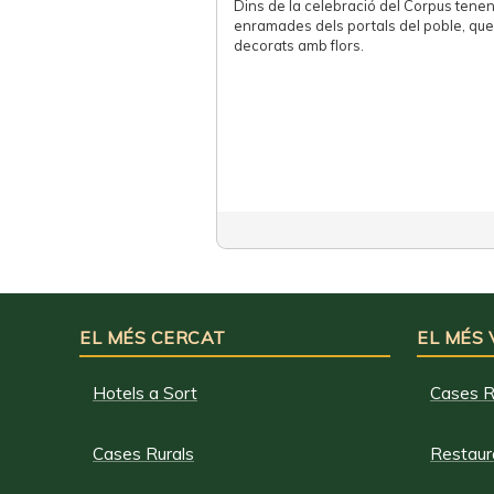
Dins de la celebració del Corpus tenen 
enramades dels portals del poble, qu
decorats amb flors.
EL MÉS CERCAT
EL MÉS
Hotels a Sort
Cases R
Cases Rurals
Restaura