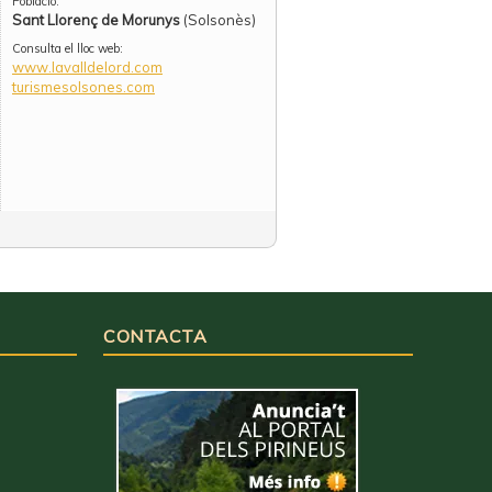
Població:
Sant Llorenç de Morunys
(Solsonès)
Consulta el lloc web:
www.lavalldelord.com
turismesolsones.com
CONTACTA