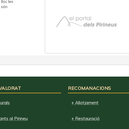
lloc les
e són
 VALORAT
RECOMANACIONS
urals
+ Allotjament
nts al Pirineu
+ Restauració