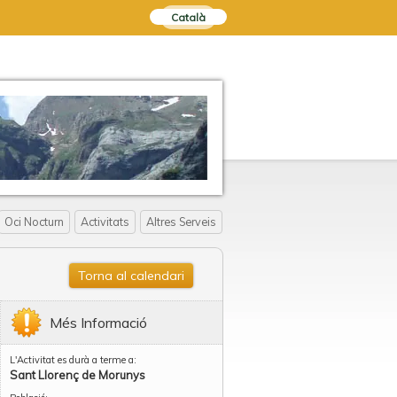
Català
Oci Nocturn
Activitats
Altres Serveis
Torna al calendari
Més Informació
L'Activitat es durà a terme a:
Sant Llorenç de Morunys