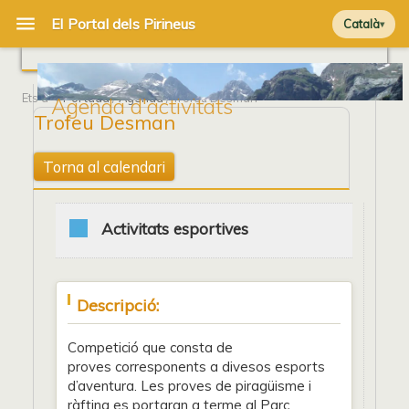
Català
Ets a
Portada
/
Agenda
/ Trofeu Desman
Agenda d'activitats
Trofeu Desman
Torna al calendari
Activitats esportives
Descripció:
Competició que consta de
proves corresponents a divesos esports
d’aventura. Les proves de piragüisme i
ràfting es portaran a terme al Parc