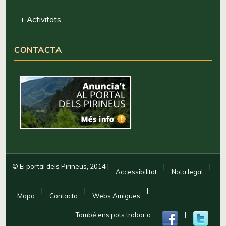
+ Activitats
CONTACTA
© El portal dels Pirineus, 2014
|
|
|
Accessibilitat
Nota legal
|
|
|
Mapa
Contacta
Webs Amigues
També ens pots trobar a:
|