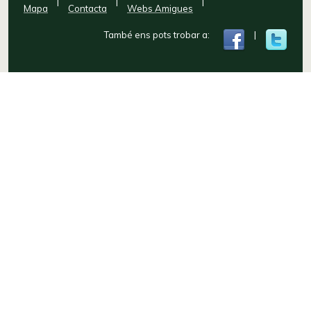
|
|
|
Mapa
Contacta
Webs Amigues
També ens pots trobar a:
|