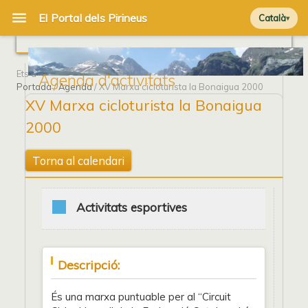
Català
Ets a
Agenda d'activitats
Portada
/
Agenda
/ XV Marxa cicloturista la Bonaigua 2000
XV Marxa cicloturista la Bonaigua
2000
Torna al calendari
Activitats esportives
Descripció:
És una marxa puntuable per al “Circuit