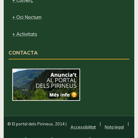
+ Comerç
+ Oci Nocturn
+ Activitats
CONTACTA
© El portal dels Pirineus, 2014
|
|
|
Accessibilitat
Nota legal