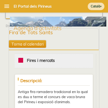
Català
Ets a
Portada
/
Agenda
/ Fira de Tots Sants
Agenda d'activitats
Fira de Tots Sants
Torna al calendari
Fires i mercats
Descripció:
Antiga fira ramadera tradicional en la qual
es duu a terme el concurs de vaca bruna
del Pirineu i exposició d’animals.