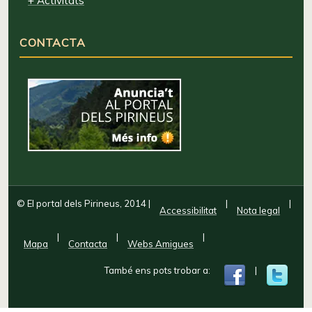
+ Activitats
CONTACTA
© El portal dels Pirineus, 2014
|
|
|
Accessibilitat
Nota legal
|
|
|
Mapa
Contacta
Webs Amigues
També ens pots trobar a:
|