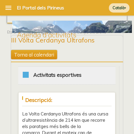
Català
Ets a
Portada
/
Agenda
/ III Volta Cerdanya Ultrafons
Agenda d'activitats
III Volta Cerdanya Ultrafons
Torna al calendari
Activitats esportives
Descripció:
La Volta Cerdanya Ultrafons és una cursa
d’ultraresistència de 214 km que recorre
els paratges més bells de la
comarca. Durant el mateix cap de