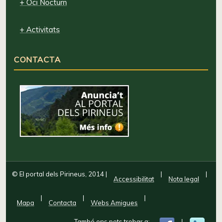
+ Oci Nocturn
+ Activitats
CONTACTA
© El portal dels Pirineus, 2014
|
|
|
Accessibilitat
Nota legal
|
|
|
Mapa
Contacta
Webs Amigues
També ens pots trobar a:
|