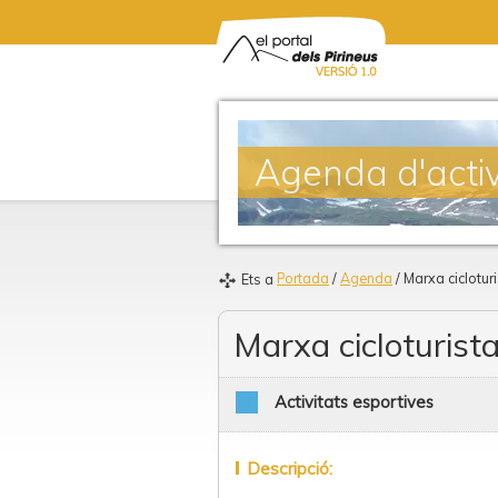
Agenda d'activ
Portada
/
Agenda
/ Marxa ciclotur
Ets a
Marxa cicloturist
Activitats esportives
Descripció: