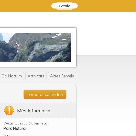
Català
Oci Nocturn
Activitats
Altres Serveis
Torna al calendari
Més Informació
L'Activitat es durà a terme a:
Parc Natural