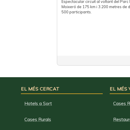
Espectacular circuit al voltant del Parc
Moixeró de 175 km i 3.200 metres de 
500 participants.
EL MÉS CERCAT
EL MÉS
Hotels a Sort
Cases R
Cases Rurals
Restaura