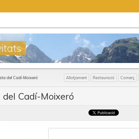
itats
ista del Cadí-Moixeró
Allotjament
Restauració
Comerç
a del Cadí-Moixeró