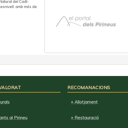
 Natural del Cadí-
desnivell, amb més de
 VALORAT
RECOMANACIONS
urals
+ Allotjament
nts al Pirineu
+ Restauració