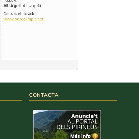
Població:
Alt Urgell
(Alt Urgell)
Consulta el lloc web:
www.parcolimpic.cat
CONTACTA