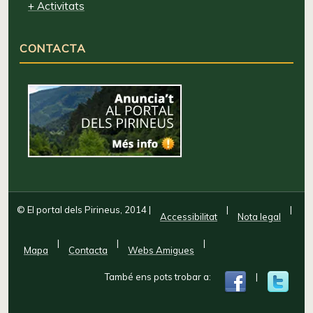
+ Activitats
CONTACTA
© El portal dels Pirineus, 2014
|
|
|
Accessibilitat
Nota legal
|
|
|
Mapa
Contacta
Webs Amigues
També ens pots trobar a:
|