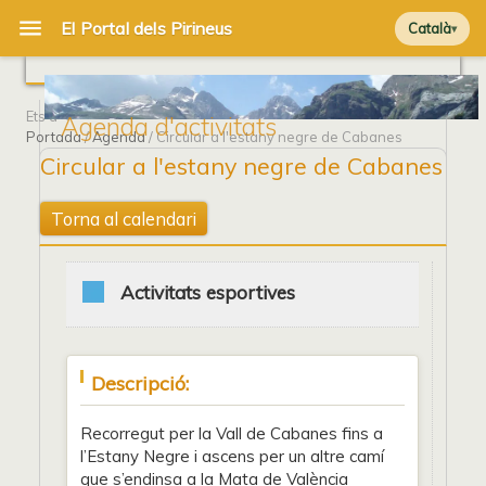
Català
Ets a
Agenda d'activitats
Portada
/
Agenda
/ Circular a l'estany negre de Cabanes
Circular a l'estany negre de Cabanes
Torna al calendari
Activitats esportives
Descripció:
Recorregut per la Vall de Cabanes fins a
l’Estany Negre i ascens per un altre camí
que s’endinsa a la Mata de València