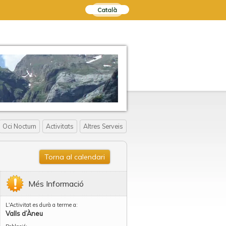
Català
Oci Nocturn
Activitats
Altres Serveis
Torna al calendari
Més Informació
L'Activitat es durà a terme a:
Valls d’Àneu