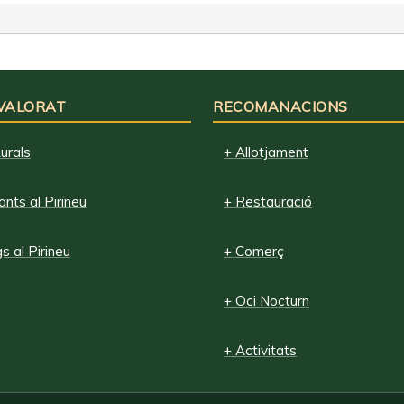
 VALORAT
RECOMANACIONS
urals
+ Allotjament
nts al Pirineu
+ Restauració
 al Pirineu
+ Comerç
+ Oci Nocturn
+ Activitats