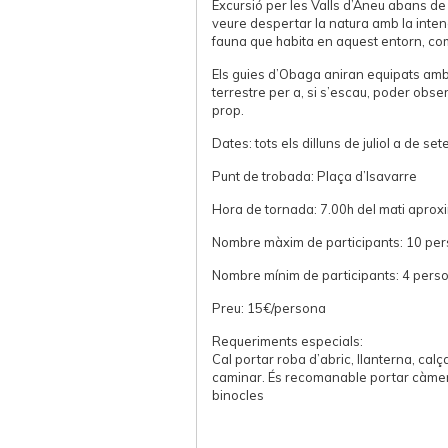
Excursió per les Valls d’Àneu abans de 
veure despertar la natura amb la inten
fauna que habita en aquest entorn, com
Els guies d’Obaga aniran equipats amb
terrestre per a, si s’escau, poder obs
prop.
Dates: tots els dilluns de juliol a de se
Punt de trobada: Plaça d’Isavarre
Hora de tornada: 7.00h del mati apro
Nombre màxim de participants: 10 pe
Nombre mínim de participants: 4 pers
Preu: 15€/persona
Requeriments especials:
Cal portar roba d’abric, llanterna, cal
caminar. És recomanable portar càmera
binocles