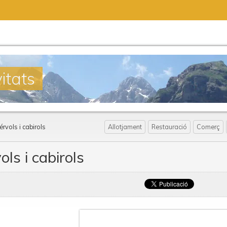
itats
érvols i cabirols
Allotjament
Restauració
Comerç
ols i cabirols