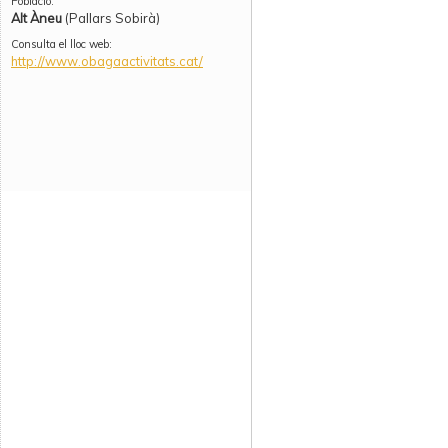
Població:
Alt Àneu
(Pallars Sobirà)
Consulta el lloc web:
http://www.obagaactivitats.cat/