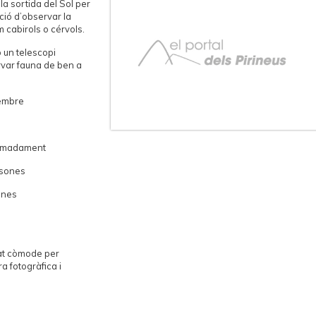
la sortida del Sol per
ció d’observar la
 cabirols o cérvols.
 un telescopi
ervar fauna de ben a
tembre
ximadament
rsones
ones
çat còmode per
 fotogràfica i