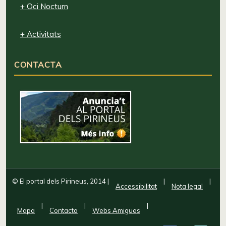
+ Oci Nocturn
+ Activitats
CONTACTA
© El portal dels Pirineus, 2014
|
|
|
Accessibilitat
Nota legal
|
|
|
Mapa
Contacta
Webs Amigues