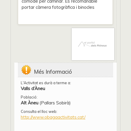
còmode per caminar. És recomanable
portar càmera fotogràfica i binocles
Més Informació
L'Activitat es durà a terme a:
Valls d’Àneu
Població:
Alt Àneu
(Pallars Sobirà)
Consulta el lloc web:
http://www.obagaactivitats.cat/