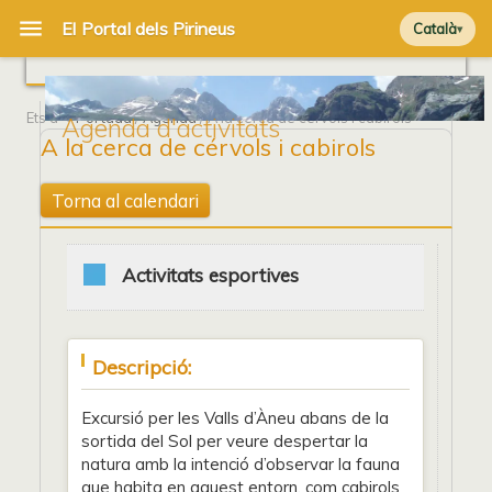
Català
Ets a
Portada
/
Agenda
/ A la cerca de cérvols i cabirols
Agenda d'activitats
A la cerca de cérvols i cabirols
Torna al calendari
Activitats esportives
Descripció:
Excursió per les Valls d’Àneu abans de la
sortida del Sol per veure despertar la
natura amb la intenció d’observar la fauna
que habita en aquest entorn, com cabirols