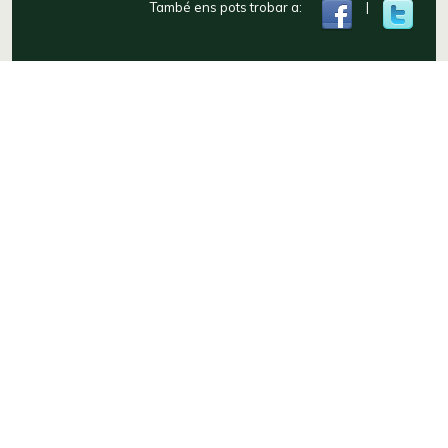
També ens pots trobar a:
|